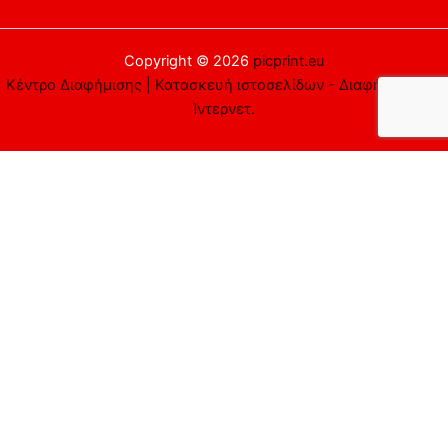
Copyright © 2026
picprint.eu
Κέντρο Διαφήμισης | Κατασκευή ιστοσελίδων - Διαφήμιση στο
Ίντερνετ.
Αυτός ο ιστότοπος χρησιμοποιεί cookies. Υποθέτουμε ότι είστε
εντάξει με αυτό, αλλά μπορείτε να εξαιρεθείτε αν το
επιθυμείτε.
Αποδέχομαι
Απορρίπτω
Περισσότερα
Close
Privacy Overview
This website uses cookies to improve your experience while you
navigate through the website. Out of these cookies, the cookies
that are categorized as necessary are stored on your browser as
they are essential for the working of basic functionalities of the
website. We also use third-party cookies that help us analyze and