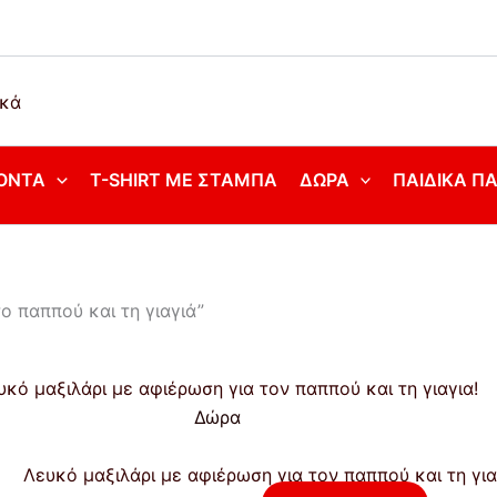
ΌΝΤΑ
T-SHIRT ΜΕ ΣΤΆΜΠΑ
ΔΏΡΑ
ΠΑΙΔΙΚΆ Π
ο παππού και τη γιαγιά”
Price
Αυτό
range:
το
Δώρα
€12,00
προϊόν
through
έχει
Λευκό μαξιλάρι με αφιέρωση για τον παππού και τη για