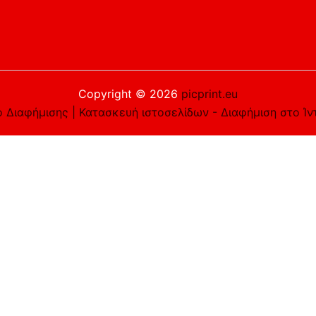
Copyright © 2026
picprint.eu
 Διαφήμισης | Κατασκευή ιστοσελίδων - Διαφήμιση στο Ίν
είστε εντάξει με αυτό, αλλά μπορείτε να εξαιρεθείτε αν τ
e you navigate through the website. Out of these cookies, 
asic functionalities of the website. We also use third-part
 only with your consent. You also have the option to opt-ou