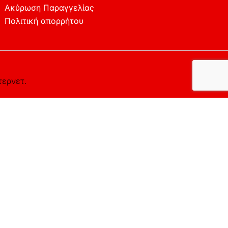
Ακύρωση Παραγγελίας
Πολιτική απορρήτου
τερνετ.
ο επιθυμείτε.
Αποδέχομαι
Απορρίπτω
Περισσότερα
the cookies that are categorized as necessary are stored
y cookies that help us analyze and understand how you use
t of these cookies. But opting out of some of these