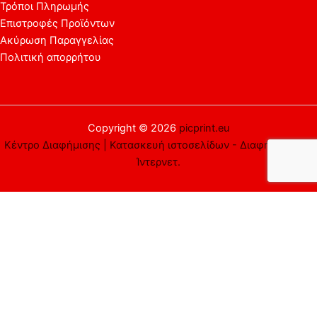
Τρόποι Πληρωμής
Επιστροφές Προϊόντων
Ακύρωση Παραγγελίας
Πολιτική απορρήτου
Copyright © 2026
picprint.eu
Κέντρο Διαφήμισης | Κατασκευή ιστοσελίδων - Διαφήμιση στο
Ίντερνετ.
Αυτός ο ιστότοπος χρησιμοποιεί cookies. Υποθέτουμε ότι είστε
εντάξει με αυτό, αλλά μπορείτε να εξαιρεθείτε αν το
επιθυμείτε.
Αποδέχομαι
Απορρίπτω
Περισσότερα
Close
Privacy Overview