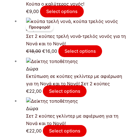
Κούπα o καλύτερος νονός!
€
9,00
Select options
Original
Η
Προσφορά!
price
τρέχουσα
Δώρα
was:
τιμή
Σετ 2 κούπες τρελή νονά-τρελός νονός για τη
€18,00.
είναι:
Νονά και το Νονό!
€16,00.
€
18,00
€
16,00
Select options
Δώρα
Εκτύπωση σε κούπες γκλίντερ με αφιέρωση
για τη Νονά και το Νονό! Σετ 2 κούπες
€
22,00
Select options
Δώρα
Σετ 2 κούπες γκλίντερ με αφιέρωση για τη
Νονά και το Νονό!
€
22,00
Select options