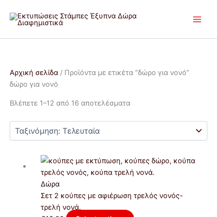
Μετάβαση
Sorted
στο
by
περιεχόμενο
latest
Αρχική σελίδα
/ Προϊόντα με ετικέτα “δώρο για νονό”
δώρο για νονό
Βλέπετε 1–12 από 16 αποτελέσματα
Δώρα
Σετ 2 κούπες με αφιέρωση τρελός νονός-
τρελή νονά.