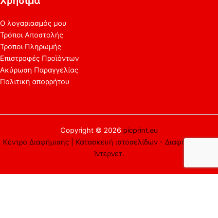
Χρήσιμα
Ο λογαριασμός μου
Τρόποι Αποστολής
Τρόποι Πληρωμής
Επιστροφές Προϊόντων
Ακύρωση Παραγγελίας
Πολιτική απορρήτου
Copyright © 2026
picprint.eu
Κέντρο Διαφήμισης | Κατασκευή ιστοσελίδων - Διαφήμιση στο
Ίντερνετ.
Αυτός ο ιστότοπος χρησιμοποιεί cookies. Υποθέτουμε ότι είστε
εντάξει με αυτό, αλλά μπορείτε να εξαιρεθείτε αν το
επιθυμείτε.
Αποδέχομαι
Απορρίπτω
Περισσότερα