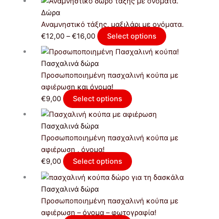
παραλλαγές.
range:
το
Δώρα
Οι
€12,00
προϊόν
Αναμνηστικό τάξης, μαξιλάρι με ονόματα.
επιλογές
through
έχει
€
12,00
–
€
16,00
Select options
μπορούν
€16,00
πολλαπλές
να
παραλλαγές.
Πασχαλινά δώρα
επιλεγούν
Οι
Προσωποποιημένη πασχαλινή κούπα με
στη
επιλογές
αφιέρωση και όνομα!
σελίδα
μπορούν
€
9,00
Select options
του
να
προϊόντος
επιλεγούν
Πασχαλινά δώρα
στη
Προσωποποιημένη πασχαλινή κούπα με
σελίδα
αφιέρωση , όνομα!
του
€
9,00
Select options
προϊόντος
Πασχαλινά δώρα
Προσωποποιημένη πασχαλινή κούπα με
αφιέρωση – όνομα – φωτογραφία!