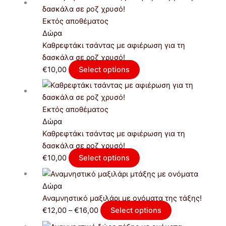
Εκτός αποθέματος
Δώρα
Καθρεφτάκι τσάντας με αφιέρωση για τη
δασκάλα σε ροζ χρυσό!
€
10,00
Select options
Εκτός αποθέματος
Δώρα
Καθρεφτάκι τσάντας με αφιέρωση για τη
δασκάλα σε ροζ χρυσό!
€
10,00
Select options
Price
Αυτό
range:
το
Δώρα
€12,00
προϊόν
Αναμνηστικό μαξιλάρι με ονόματα της τάξης!
through
έχει
€
12,00
–
€
16,00
Select options
€16,00
πολλαπλές
Price
Αυτό