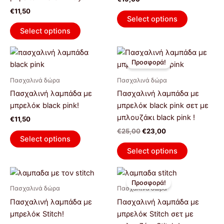
€
11,50
Select options
Select options
Original
Η
Αυτό
price
τρέχουσα
Προσφορά!
το
was:
τιμή
€25,00.
είναι:
προϊόν
Πασχαλινά δώρα
Πασχαλινά δώρα
€23,00.
έχει
Πασχαλινή λαμπάδα με
Πασχαλινή λαμπάδα με
πολλαπλέ
μπρελόκ black pink!
μπρελόκ black pink σετ με
παραλλαγέ
μπλουζάκι black pink !
€
11,50
Οι
€
25,00
€
23,00
επιλογές
Select options
μπορούν
Select options
να
Original
Η
επιλεγούν
Αυτό
price
τρέχουσα
Προσφορά!
στη
το
was:
τιμή
Πασχαλινά δώρα
Πασχαλινά δώρα
σελίδα
€25,00.
είναι:
προϊόν
Πασχαλινή λαμπάδα με
Πασχαλινή λαμπάδα με
€23,00.
του
έχει
μπρελόκ Stitch!
μπρελόκ Stitch σετ με
προϊόντος
πολλαπλέ