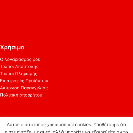
Χρήσιμα
Ο λογαριασμός μου
Τρόποι Αποστολής
Τρόποι Πληρωμής
Επιστροφές Προϊόντων
Ακύρωση Παραγγελίας
Πολιτική απορρήτου
Αυτός ο ιστότοπος χρησιμοποιεί cookies. Υποθέτουμε ότι
Copyright © 2026
picprint.eu
είστε εντάξει με αυτό, αλλά μπορείτε να εξαιρεθείτε αν το
Κέντρο Διαφήμισης | Κατασκευή ιστοσελίδων - Διαφήμιση στο