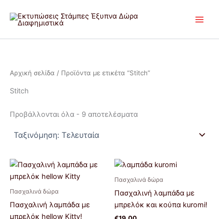
Sorted
Μετάβαση
by
latest
στο
περιεχόμενο
Αρχική σελίδα
/ Προϊόντα με ετικέτα “Stitch”
Stitch
Προβάλλονται όλα - 9 αποτελέσματα
Πασχαλινά δώρα
Πασχαλινά δώρα
Πασχαλινή λαμπάδα με
Πασχαλινή λαμπάδα με
μπρελόκ και κούπα kuromi!
μπρελόκ hellow Kitty!
€
19,00