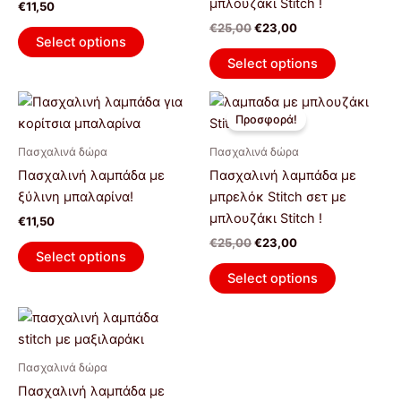
μπλουζάκι Stitch !
€
11,50
παραλλαγέ
€
25,00
€
23,00
Οι
Select options
επιλογές
Select options
μπορούν
Original
Η
να
Αυτό
price
τρέχουσα
Προσφορά!
επιλεγούν
το
was:
τιμή
στη
€25,00.
είναι:
προϊόν
Πασχαλινά δώρα
Πασχαλινά δώρα
€23,00.
σελίδα
έχει
Πασχαλινή λαμπάδα με
Πασχαλινή λαμπάδα με
του
πολλαπλέ
ξύλινη μπαλαρίνα!
μπρελόκ Stitch σετ με
προϊόντος
παραλλαγέ
μπλουζάκι Stitch !
€
11,50
Οι
€
25,00
€
23,00
επιλογές
Select options
μπορούν
Select options
να
επιλεγούν
στη
σελίδα
Πασχαλινά δώρα
του
Πασχαλινή λαμπάδα με