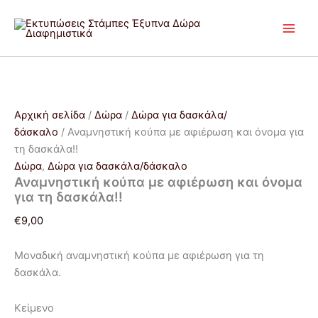
Αναμνηστική
Μετάβαση
κούπα
στο
με
περιεχόμενο
αφιέρωση
και
όνομα
για
τη
Αρχική σελίδα
/
Δώρα
/
Δώρα για δασκάλα/
δασκάλα!!
δάσκαλο
/ Αναμνηστική κούπα με αφιέρωση και όνομα για
ποσότητα
τη δασκάλα!!
Δώρα
,
Δώρα για δασκάλα/δάσκαλο
Αναμνηστική κούπα με αφιέρωση και όνομα
για τη δασκάλα!!
€
9,00
Μοναδική αναμνηστική κούπα με αφιέρωση για τη
δασκάλα.
Κείμενο