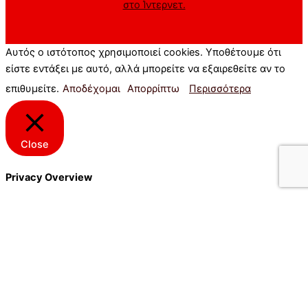
στο Ίντερνετ.
Αυτός ο ιστότοπος χρησιμοποιεί cookies. Υποθέτουμε ότι
είστε εντάξει με αυτό, αλλά μπορείτε να εξαιρεθείτε αν το
επιθυμείτε.
Αποδέχομαι
Απορρίπτω
Περισσότερα
Close
Privacy Overview
This website uses cookies to improve your experience while
you navigate through the website. Out of these cookies, the
cookies that are categorized as necessary are stored on your
browser as they are essential for the working of basic
functionalities of the website. We also use third-party cookies
that help us analyze and understand how you use this website.
These cookies will be stored in your browser only with your