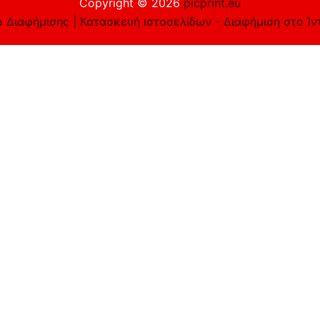
Copyright © 2026
picprint.eu
 Διαφήμισης | Κατασκευή ιστοσελίδων - Διαφήμιση στο Ίν
είστε εντάξει με αυτό, αλλά μπορείτε να εξαιρεθείτε αν τ
e you navigate through the website. Out of these cookies, 
asic functionalities of the website. We also use third-part
 only with your consent. You also have the option to opt-ou
to function properly. This category only includes cookies th
rmation.