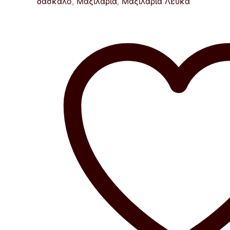
δάσκαλο
,
Μαξιλάρια
,
Μαξιλάρια Λευκά