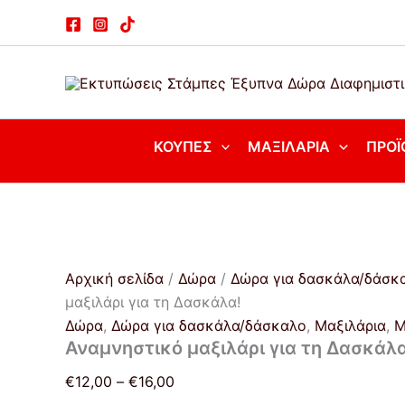
Αναμνηστικό
Μετάβαση
Price
μαξιλάρι
στο
range:
για
περιεχόμενο
€12,00
τη
Δασκάλα!
through
ποσότητα
€16,00
ΚΟΎΠΕΣ
ΜΑΞΙΛΆΡΙΑ
ΠΡΟΪ
Αρχική σελίδα
/
Δώρα
/
Δώρα για δασκάλα/δάσκ
μαξιλάρι για τη Δασκάλα!
Δώρα
,
Δώρα για δασκάλα/δάσκαλο
,
Μαξιλάρια
,
Μ
Αναμνηστικό μαξιλάρι για τη Δασκάλα
€
12,00
–
€
16,00