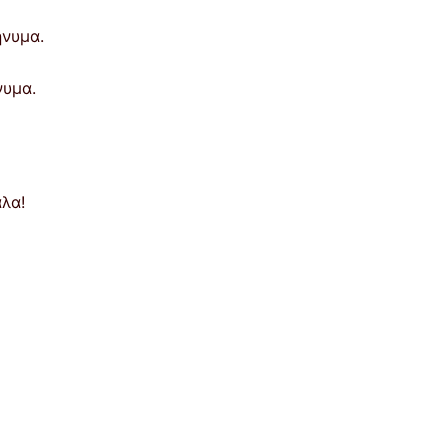
νυμα.
λα!