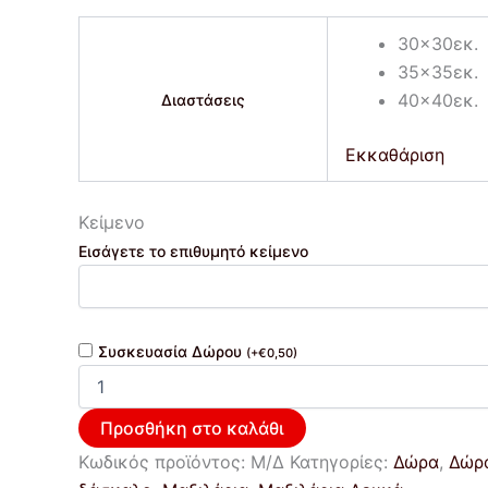
30x30εκ.
35x35εκ.
40x40εκ.
Διαστάσεις
Εκκαθάριση
Κείμενο
Εισάγετε το επιθυμητό κείμενο
Συσκευασία Δώρου
(
+
€
0,50
)
Προσθήκη στο καλάθι
Κωδικός προϊόντος:
Μ/Δ
Κατηγορίες:
Δώρα
,
Δώρα