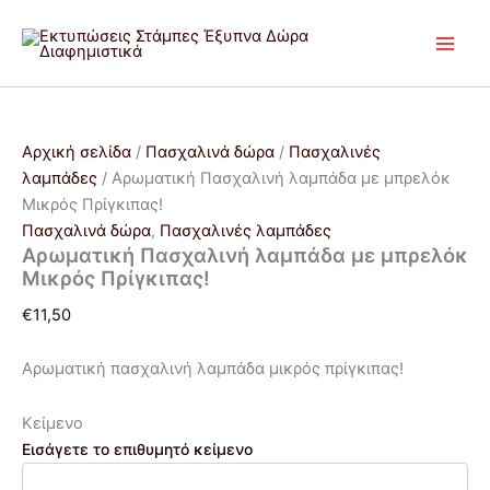
Αρωματική
Μετάβαση
Price
Price
Αυτό
Αυτό
Πασχαλινή
στο
range:
range:
το
το
λαμπάδα
περιεχόμενο
€12,00
€12,00
προϊόν
προϊόν
με
through
through
έχει
έχει
μπρελόκ
€16,00
€16,00
πολλαπλές
πολλαπλές
Μικρός
Πρίγκιπας!
παραλλαγές.
παραλλαγές.
Αρχική σελίδα
/
Πασχαλινά δώρα
/
Πασχαλινές
ποσότητα
Οι
Οι
λαμπάδες
/ Αρωματική Πασχαλινή λαμπάδα με μπρελόκ
επιλογές
επιλογές
Μικρός Πρίγκιπας!
μπορούν
μπορούν
Πασχαλινά δώρα
,
Πασχαλινές λαμπάδες
να
να
Αρωματική Πασχαλινή λαμπάδα με μπρελόκ
επιλεγούν
επιλεγούν
Μικρός Πρίγκιπας!
στη
στη
€
11,50
σελίδα
σελίδα
του
του
Αρωματική πασχαλινή λαμπάδα μικρός πρίγκιπας!
προϊόντος
προϊόντος
Κείμενο
Εισάγετε το επιθυμητό κείμενο