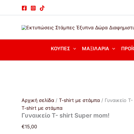
Γυναικείο
Μετάβαση
Τ-
στο
shirt
περιεχόμενο
Super
mom!
ποσότητα
ΚΟΎΠΕΣ
ΜΑΞΙΛΆΡΙΑ
ΠΡΟΪ
Αρχική σελίδα
/
T-shirt με στάμπα
/ Γυναικείο Τ-
T-shirt με στάμπα
Γυναικείο Τ- shirt Super mom!
€
15,00