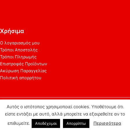
Χρήσιμα
Ο λογαριασμός μου
Τρόποι Αποστολής
Τρόποι Πληρωμής
Επιστροφές Προϊόντων
Ακύρωση Παραγγελίας
Πολιτική απορρήτου
Αυτός ο ιστότοπος χρησιμοποιεί cookies. Υποθέτουμε ότι
Copyright © 2026
picprint.eu
Κέντρο Διαφήμισης | Κατασκευή ιστοσελίδων - Διαφήμιση στο
είστε εντάξει με αυτό, αλλά μπορείτε να εξαιρεθείτε αν το
Ίντερνετ.
επιθυμείτε.
Περισσότερα
Αποδέχομαι
Απορρίπτω