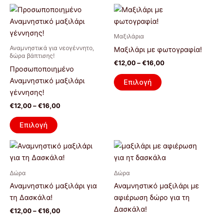
Price
Price
Αυτό
Αυτό
range:
range:
το
το
€12,00
€12,00
προϊόν
through
προϊόν
through
Μαξιλάρια
€16,00
€16,00
έχει
έχει
Αναμνηστικά για νεογέννητο,
Μαξιλάρι με φωτογραφία!
πολλαπλές
πολλαπλές
δώρα βάπτισης!
€
12,00
–
€
16,00
παραλλαγές.
παραλλαγές.
Προσωποποιημένο
Οι
Οι
Αναμνηστικό μαξιλάρι
Επιλογή
επιλογές
επιλογές
γέννησης!
μπορούν
μπορούν
€
12,00
–
€
16,00
να
να
Επιλογή
επιλεγούν
επιλεγούν
στη
στη
Price
Price
Αυτό
Αυτό
σελίδα
σελίδα
range:
range:
το
το
€12,00
€12,00
του
του
προϊόν
through
προϊόν
through
προϊόντος
προϊόντος
Δώρα
Δώρα
€16,00
€16,00
έχει
έχει
Αναμνηστικό μαξιλάρι για
Αναμνηστικό μαξιλάρι με
πολλαπλές
πολλαπλές
τη Δασκάλα!
αφιέρωση δώρο για τη
παραλλαγές.
παραλλαγές.
Δασκάλα!
€
12,00
–
€
16,00
Οι
Οι