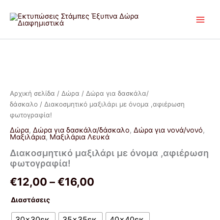
Μετάβαση
στο
περιεχόμενο
Διακοσμητικό
Price
μαξιλάρι
με
range:
όνομα
€12,00
,αφιέρωση
Αρχική σελίδα
/
Δώρα
/
Δώρα για δασκάλα/
φωτογραφία!
δάσκαλο
/ Διακοσμητικό μαξιλάρι με όνομα ,αφιέρωση
through
ποσότητα
φωτογραφία!
€16,00
Δώρα
,
Δώρα για δασκάλα/δάσκαλο
,
Δώρα για νονά/νονό
,
Μαξιλάρια
,
Μαξιλάρια Λευκά
Διακοσμητικό μαξιλάρι με όνομα ,αφιέρωση
φωτογραφία!
€
12,00
–
€
16,00
Διαστάσεις
30x30εκ.
35x35εκ.
40x40εκ.