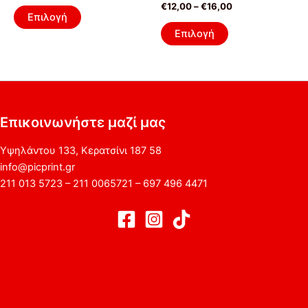
€
12,00
–
€
16,00
επιλογές
επιλογές
Επιλογή
μπορούν
μπορούν
Επιλογή
να
να
επιλεγούν
επιλεγούν
στη
στη
σελίδα
σελίδα
του
του
Επικοινωνήστε μαζί μας
προϊόντος
προϊόντος
Υψηλάντου 133, Κερατσίνι 187 58
info@picprint.gr
211 013 5723 – 211 0065721 – 697 496 4471