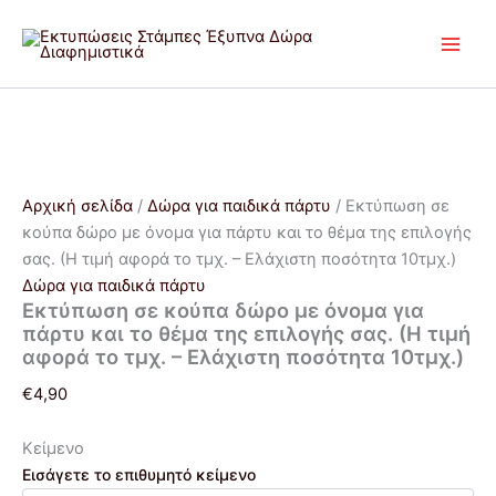
Εκτύπωση
Μετάβαση
Price
Price
Αυτό
Αυτό
σε
στο
range:
range:
το
το
κούπα
περιεχόμενο
€20,00
€20,00
προϊόν
προϊόν
δώρο
through
through
έχει
έχει
με
€22,00
€22,00
πολλαπλές
πολλαπλές
όνομα
για
παραλλαγές.
παραλλαγές.
πάρτυ
Οι
Οι
και
επιλογές
επιλογές
Αρχική σελίδα
/
Δώρα για παιδικά πάρτυ
/ Εκτύπωση σε
το
μπορούν
μπορούν
θέμα
κούπα δώρο με όνομα για πάρτυ και το θέμα της επιλογής
να
να
της
σας. (Η τιμή αφορά το τμχ. – Ελάχιστη ποσότητα 10τμχ.)
επιλογής
επιλεγούν
επιλεγούν
Δώρα για παιδικά πάρτυ
σας.
στη
στη
Εκτύπωση σε κούπα δώρο με όνομα για
(Η
πάρτυ και το θέμα της επιλογής σας. (Η τιμή
σελίδα
σελίδα
τιμή
αφορά το τμχ. – Ελάχιστη ποσότητα 10τμχ.)
του
του
αφορά
προϊόντος
προϊόντος
το
€
4,90
τμχ.
-
Κείμενο
Ελάχιστη
ποσότητα
Εισάγετε το επιθυμητό κείμενο