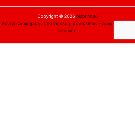
Copyright © 2026
picprint.eu
Κέντρο Διαφήμισης | Κατασκευή ιστοσελίδων - Διαφήμιση στο
Ίντερνετ.
Αυτός ο ιστότοπος χρησιμοποιεί cookies. Υποθέτουμε ότι είστε
εντάξει με αυτό, αλλά μπορείτε να εξαιρεθείτε αν το
επιθυμείτε.
Αποδέχομαι
Απορρίπτω
Περισσότερα
Close
Privacy Overview
This website uses cookies to improve your experience while you
navigate through the website. Out of these cookies, the cookies
that are categorized as necessary are stored on your browser as
they are essential for the working of basic functionalities of the
website. We also use third-party cookies that help us analyze and