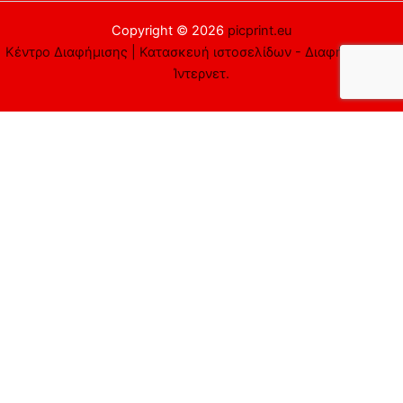
Copyright © 2026
picprint.eu
Κέντρο Διαφήμισης | Κατασκευή ιστοσελίδων - Διαφήμιση στο
Ίντερνετ.
Αυτός ο ιστότοπος χρησιμοποιεί cookies. Υποθέτουμε ότι είστε
εντάξει με αυτό, αλλά μπορείτε να εξαιρεθείτε αν το
επιθυμείτε.
Αποδέχομαι
Απορρίπτω
Περισσότερα
Close
Privacy Overview
This website uses cookies to improve your experience while you
navigate through the website. Out of these cookies, the cookies
that are categorized as necessary are stored on your browser as
they are essential for the working of basic functionalities of the
website. We also use third-party cookies that help us analyze and
understand how you use this website. These cookies will be