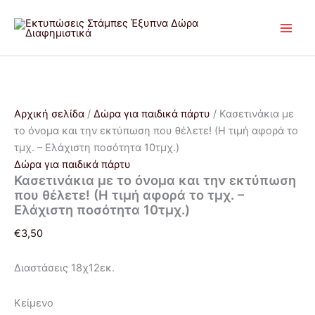
Κασετινάκια
Μετάβαση
Original
Original
Original
Η
Η
Η
με
Προσφορά!
Προσφορά!
Προσφορά!
Προσφορά!
Προσφορά!
Προσφορά!
στο
price
price
price
τρέχουσα
τρέχουσα
τρέχουσα
το
περιεχόμενο
was:
was:
was:
τιμή
τιμή
τιμή
όνομα
€3,50.
€30,00.
€20,00.
είναι:
είναι:
είναι:
και
€1,90.
€18,00.
€28,00.
την
εκτύπωση
που
Αρχική σελίδα
/
Δώρα για παιδικά πάρτυ
/ Κασετινάκια με
θέλετε!
το όνομα και την εκτύπωση που θέλετε! (Η τιμή αφορά το
(Η
τιμή
τμχ. – Ελάχιστη ποσότητα 10τμχ.)
αφορά
Δώρα για παιδικά πάρτυ
το
Κασετινάκια με το όνομα και την εκτύπωση
τμχ.
που θέλετε! (Η τιμή αφορά το τμχ. –
–
Ελάχιστη ποσότητα 10τμχ.)
Ελάχιστη
ποσότητα
€
3,50
10τμχ.)
ποσότητα
Διαστάσεις 18χ12εκ.
Κείμενο