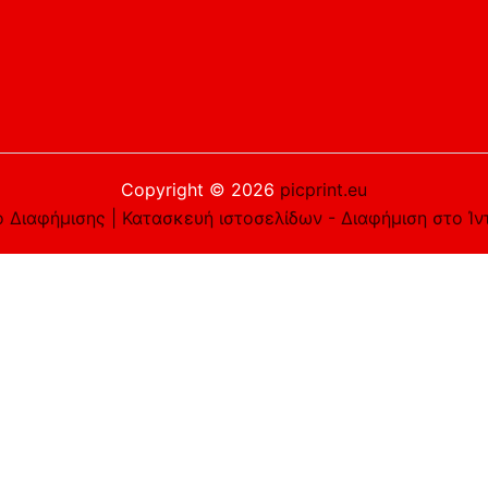
Copyright © 2026
picprint.eu
 Διαφήμισης | Κατασκευή ιστοσελίδων - Διαφήμιση στο Ίν
είστε εντάξει με αυτό, αλλά μπορείτε να εξαιρεθείτε αν τ
e you navigate through the website. Out of these cookies, 
asic functionalities of the website. We also use third-part
 only with your consent. You also have the option to opt-ou