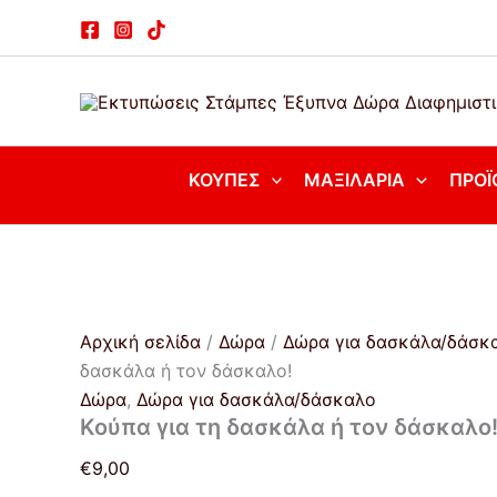
Κούπα
Μετάβαση
για
στο
τη
περιεχόμενο
δασκάλα
ή
τον
δάσκαλο!
ποσότητα
ΚΟΎΠΕΣ
ΜΑΞΙΛΆΡΙΑ
ΠΡΟΪ
Αρχική σελίδα
/
Δώρα
/
Δώρα για δασκάλα/δάσκ
δασκάλα ή τον δάσκαλο!
Δώρα
,
Δώρα για δασκάλα/δάσκαλο
Κούπα για τη δασκάλα ή τον δάσκαλο
€
9,00