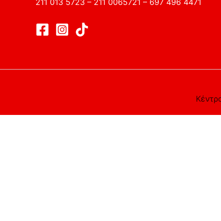
211 013 5723 – 211 0065721 – 697 496 4471
Κέντρο
Αυτός ο ιστότοπος χρησιμοποιεί cookies. Υποθέτουμε ότι 
Close
Privacy Overview
This website uses cookies to improve your experience whil
on your browser as they are essential for the working of b
this website. These cookies will be stored in your browser