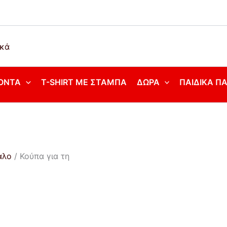
ΌΝΤΑ
T-SHIRT ΜΕ ΣΤΆΜΠΑ
ΔΏΡΑ
ΠΑΙΔΙΚΆ Π
αλο
/ Κούπα για τη
!