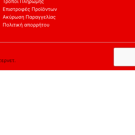
Τρόποι Πληρωμής
Επιστροφές Προϊόντων
Ακύρωση Παραγγελίας
Πολιτική απορρήτου
τερνετ.
ο επιθυμείτε.
Αποδέχομαι
Απορρίπτω
Περισσότερα
the cookies that are categorized as necessary are stored
y cookies that help us analyze and understand how you use
t of these cookies. But opting out of some of these