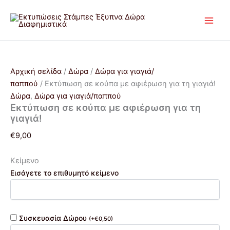
Εκτύπωση
Μετάβαση
Price
Αυτό
σε
στο
range:
το
κούπα
περιεχόμενο
€12,00
προϊόν
με
through
έχει
αφιέρωση
€14,00
πολλαπλές
για
τη
παραλλαγές.
Αρχική σελίδα
/
Δώρα
/
Δώρα για γιαγιά/
γιαγιά!
Οι
παππού
/ Εκτύπωση σε κούπα με αφιέρωση για τη γιαγιά!
ποσότητα
επιλογές
Δώρα
,
Δώρα για γιαγιά/παππού
μπορούν
Εκτύπωση σε κούπα με αφιέρωση για τη
να
γιαγιά!
επιλεγούν
€
9,00
στη
σελίδα
Κείμενο
του
Εισάγετε το επιθυμητό κείμενο
προϊόντος
Συσκευασία Δώρου
(
+
€
0,50
)