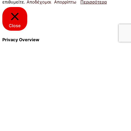
επιθυμείτε.
Αποδέχομαι
Απορρίπτω
Περισσότερα
Close
Privacy Overview
This website uses cookies to improve your experience while
you navigate through the website. Out of these cookies, the
cookies that are categorized as necessary are stored on your
browser as they are essential for the working of basic
functionalities of the website. We also use third-party cookies
that help us analyze and understand how you use this website.
These cookies will be stored in your browser only with your
consent. You also have the option to opt-out of these cookies.
But opting out of some of these cookies may have an effect on
your browsing experience.
Necessary
Necessary