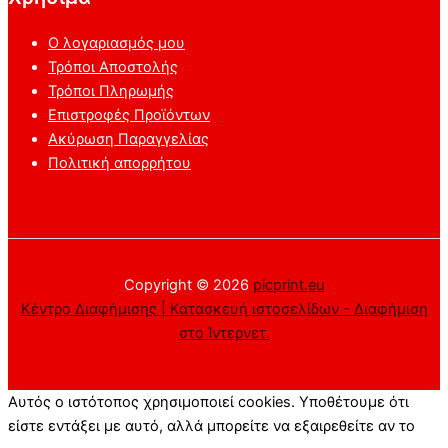
Ο λογαριασμός μου
Τρόποι Αποστολής
Τρόποι Πληρωμής
Επιστροφές Προϊόντων
Ακύρωση Παραγγελίας
Πολιτική απορρήτου
Copyright © 2026
picprint.eu
Κέντρο Διαφήμισης | Κατασκευή ιστοσελίδων - Διαφήμιση
στο Ίντερνετ.
Αυτός ο ιστότοπος χρησιμοποιεί cookies. Υποθέτουμε ότι
είστε εντάξει με αυτό, αλλά μπορείτε να εξαιρεθείτε αν το