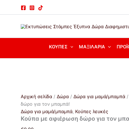
Κούπα
Μετάβαση
με
στο
αφιέρωση
περιεχόμενο
δώρο
για
τον
μπαμπά!
ποσότητα
ΚΟΎΠΕΣ
ΜΑΞΙΛΆΡΙΑ
ΠΡΟΪ
Αρχική σελίδα
/
Δώρα
/
Δώρα για μαμά/μπαμπά
/
δώρο για τον μπαμπά!
Δώρα για μαμά/μπαμπά
,
Κούπες λευκές
Κούπα με αφιέρωση δώρο για τον μπ