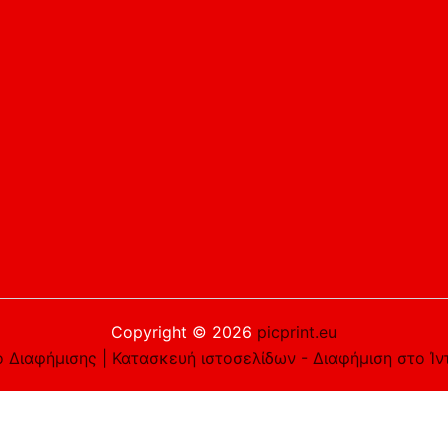
Copyright © 2026
picprint.eu
 Διαφήμισης | Κατασκευή ιστοσελίδων - Διαφήμιση στο Ίν
είστε εντάξει με αυτό, αλλά μπορείτε να εξαιρεθείτε αν τ