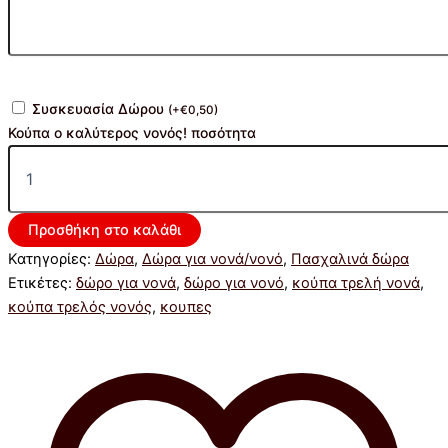
Συσκευασία Δώρου
(
+
€
0,50
)
Κούπα o καλύτερος νονός! ποσότητα
Προσθήκη στο καλάθι
Κατηγορίες:
Δώρα
,
Δώρα για νονά/νονό
,
Πασχαλινά δώρα
Ετικέτες:
δώρο για νονά
,
δώρο για νονό
,
κούπα τρελή νονά
,
κούπα τρελός νονός
,
κουπες