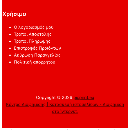
Χρήσιμα
Ο λογαριασμός μου
Τρόποι Αποστολής
Τρόποι Πληρωμής
Επιστροφές Προϊόντων
Ακύρωση Παραγγελίας
Πολιτική απορρήτου
Copyright © 2026
picprint.eu
Κέντρο Διαφήμισης | Κατασκευή ιστοσελίδων - Διαφήμιση
στο Ίντερνετ.