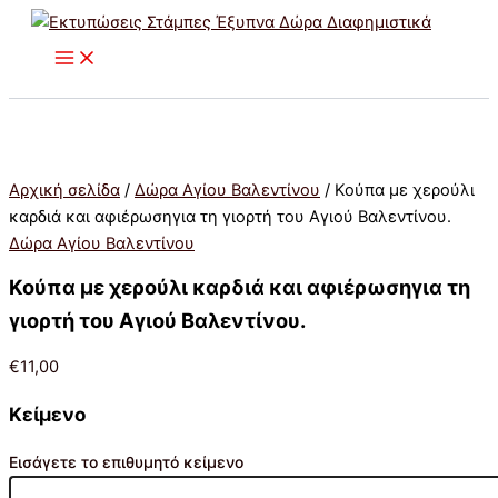
Κούπα
Μετάβαση
με
στο
χερούλι
περιεχόμενο
καρδιά
και
αφιέρωσηγια
τη
γιορτή
του
Αρχική σελίδα
/
Δώρα Αγίου Βαλεντίνου
/ Κούπα με χερούλι
Αγιού
καρδιά και αφιέρωσηγια τη γιορτή του Αγιού Βαλεντίνου.
Βαλεντίνου.
Δώρα Αγίου Βαλεντίνου
ποσότητα
Κούπα με χερούλι καρδιά και αφιέρωσηγια τη
γιορτή του Αγιού Βαλεντίνου.
€
11,00
Κείμενο
Εισάγετε το επιθυμητό κείμενο