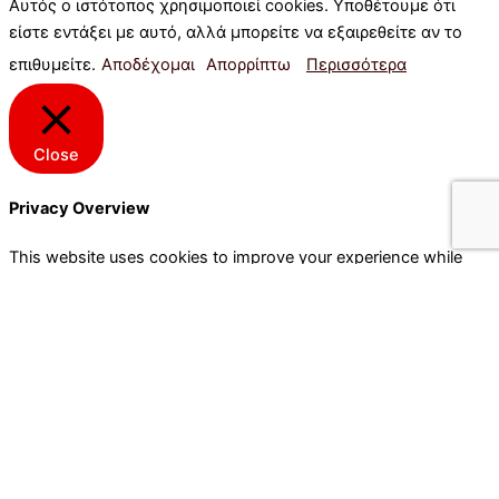
Αυτός ο ιστότοπος χρησιμοποιεί cookies. Υποθέτουμε ότι
είστε εντάξει με αυτό, αλλά μπορείτε να εξαιρεθείτε αν το
επιθυμείτε.
Αποδέχομαι
Απορρίπτω
Περισσότερα
Close
Privacy Overview
This website uses cookies to improve your experience while
you navigate through the website. Out of these cookies, the
cookies that are categorized as necessary are stored on your
browser as they are essential for the working of basic
functionalities of the website. We also use third-party cookies
that help us analyze and understand how you use this website.
These cookies will be stored in your browser only with your
consent. You also have the option to opt-out of these cookies.
But opting out of some of these cookies may have an effect on
your browsing experience.