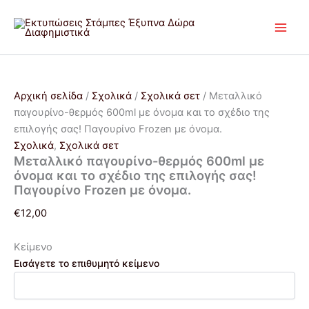
Μεταλλικό
Μετάβαση
Original
Η
παγουρίνο-
Προσφορά!
Προσφορά!
στο
price
τρέχουσα
θερμός
περιεχόμενο
was:
τιμή
600ml
€24,00.
είναι:
με
€22,00.
όνομα
και
Αρχική σελίδα
/
Σχολικά
/
Σχολικά σετ
/ Μεταλλικό
το
παγουρίνο-θερμός 600ml με όνομα και το σχέδιο της
σχέδιο
επιλογής σας! Παγουρίνο Frozen με όνομα.
της
επιλογής
Σχολικά
,
Σχολικά σετ
σας!
Μεταλλικό παγουρίνο-θερμός 600ml με
Παγουρίνο
όνομα και το σχέδιο της επιλογής σας!
Frozen
Παγουρίνο Frozen με όνομα.
με
€
12,00
όνομα.
ποσότητα
Κείμενο
Εισάγετε το επιθυμητό κείμενο