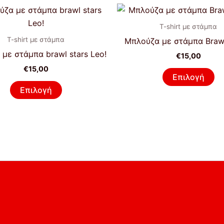
Αυτό
Αυ
το
το
T-shirt με στάμπα
προϊόν
πρ
T-shirt με στάμπα
Μπλούζα με στάμπα Brawll
έχει
έχ
με στάμπα brawl stars Leo!
€
15,00
πολλαπλές
πο
€
15,00
παραλλαγές.
πα
Επιλογή
Οι
Οι
Επιλογή
επιλογές
επ
μπορούν
μπ
να
να
επιλεγούν
επ
στη
στ
σελίδα
σε
του
το
προϊόντος
πρ