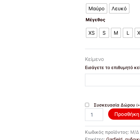
Μαύρο
Λευκό
Μέγεθος
XS
S
M
L
Κείμενο
Εισάγετε το επιθυμητό κε
Συσκευασία Δώρου
(
+
Προσθήκη 
Κωδικός προϊόντος:
Μ/Δ
Ετικέτες:
Garfield
,
ανδρικ