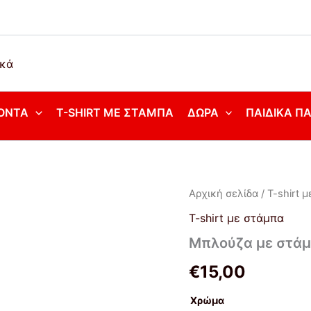
ΌΝΤΑ
T-SHIRT ΜΕ ΣΤΆΜΠΑ
ΔΏΡΑ
ΠΑΙΔΙΚΆ Π
Μπλούζα
Αρχική σελίδα
/
T-shirt 
με
T-shirt με στάμπα
στάμπα
Garfield
Μπλούζα με στάμπ
ποσότητα
€
15,00
Χρώμα