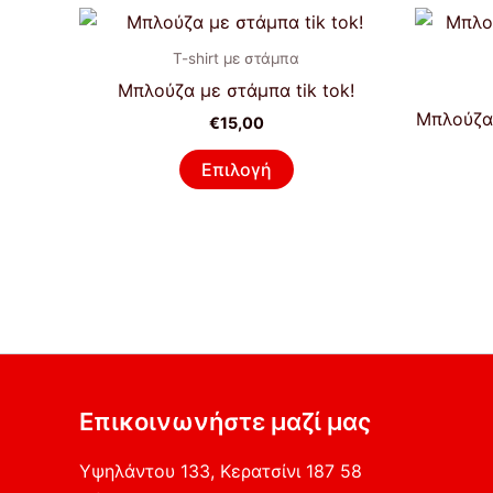
Αυτό
το
T-shirt με στάμπα
προϊόν
Μπλούζα με στάμπα tik tok!
έχει
Μπλούζα 
€
15,00
πολλαπλές
παραλλαγές.
Επιλογή
Οι
επιλογές
μπορούν
να
επιλεγούν
στη
σελίδα
του
Επικοινωνήστε μαζί μας
προϊόντος
Υψηλάντου 133, Κερατσίνι 187 58