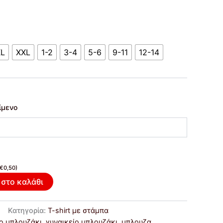
XL
XXL
1-2
3-4
5-6
9-11
12-14
ίμενο
€
0,50
)
στο καλάθι
Κατηγορία:
T-shirt με στάμπα
ο μπλουζάκι
,
γυναικείο μπλουζάκι
,
μπλουζα
,