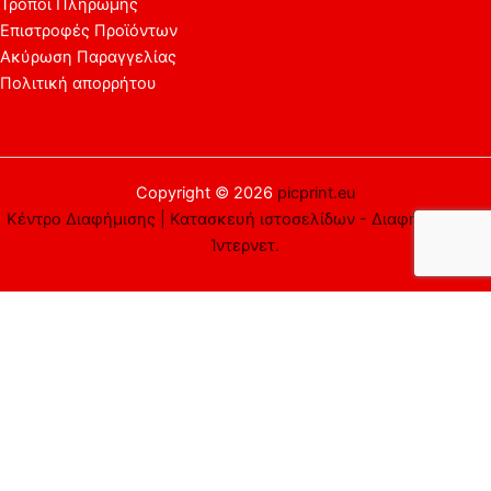
Τρόποι Πληρωμής
Επιστροφές Προϊόντων
Ακύρωση Παραγγελίας
Πολιτική απορρήτου
Copyright © 2026
picprint.eu
Κέντρο Διαφήμισης | Κατασκευή ιστοσελίδων - Διαφήμιση στο
Ίντερνετ.
Αυτός ο ιστότοπος χρησιμοποιεί cookies. Υποθέτουμε ότι είστε
εντάξει με αυτό, αλλά μπορείτε να εξαιρεθείτε αν το
επιθυμείτε.
Αποδέχομαι
Απορρίπτω
Περισσότερα
Close
Privacy Overview