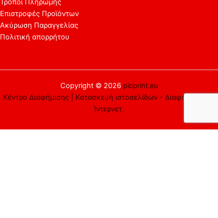
Τρόποι Πληρωμής
Επιστροφές Προϊόντων
Ακύρωση Παραγγελίας
Πολιτική απορρήτου
Copyright © 2026
picprint.eu
Κέντρο Διαφήμισης | Κατασκευή ιστοσελίδων - Διαφήμιση στο
Ίντερνετ.
Αυτός ο ιστότοπος χρησιμοποιεί cookies. Υποθέτουμε ότι είστε
εντάξει με αυτό, αλλά μπορείτε να εξαιρεθείτε αν το
επιθυμείτε.
Αποδέχομαι
Απορρίπτω
Περισσότερα
Close
Privacy Overview