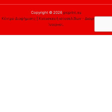
Copyright © 2026
picprint.eu
Κέντρο Διαφήμισης | Κατασκευή ιστοσελίδων - Διαφήμιση στο
Ίντερνετ.
Αυτός ο ιστότοπος χρησιμοποιεί cookies. Υποθέτουμε ότι είστε
εντάξει με αυτό, αλλά μπορείτε να εξαιρεθείτε αν το
επιθυμείτε.
Αποδέχομαι
Απορρίπτω
Περισσότερα
Close
Privacy Overview
This website uses cookies to improve your experience while you
navigate through the website. Out of these cookies, the cookies
that are categorized as necessary are stored on your browser as
they are essential for the working of basic functionalities of the
website. We also use third-party cookies that help us analyze and