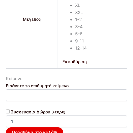
XL
XXL
Μέγεθος
1-2
3-4
5-6
9-11
12-14
Εκκαθάριση
Κείμενο
Εισάγετε το επιθυμητό κείμενο
Συσκευασία Δώρου
(
+
€
0,50
)
Προσθήκη στο καλάθι