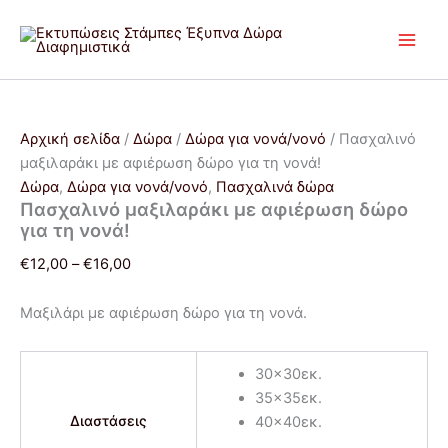
Πασχαλινό
Μετάβαση
Price
Price
Αυτό
μαξιλαράκι
στο
range:
range:
το
με
περιεχόμενο
€12,00
€12,00
προϊόν
αφιέρωση
through
through
έχει
δώρο
€16,00
€16,00
πολλαπλές
για
τη
παραλλαγές.
Αρχική σελίδα
/
Δώρα
/
Δώρα για νονά/νονό
/ Πασχαλινό
νονά!
Οι
μαξιλαράκι με αφιέρωση δώρο για τη νονά!
ποσότητα
επιλογές
Δώρα
,
Δώρα για νονά/νονό
,
Πασχαλινά δώρα
μπορούν
Πασχαλινό μαξιλαράκι με αφιέρωση δώρο
να
για τη νονά!
επιλεγούν
€
12,00
–
€
16,00
στη
σελίδα
Μαξιλάρι με αφιέρωση δώρο για τη νονά.
του
προϊόντος
30x30εκ.
35x35εκ.
Διαστάσεις
40x40εκ.