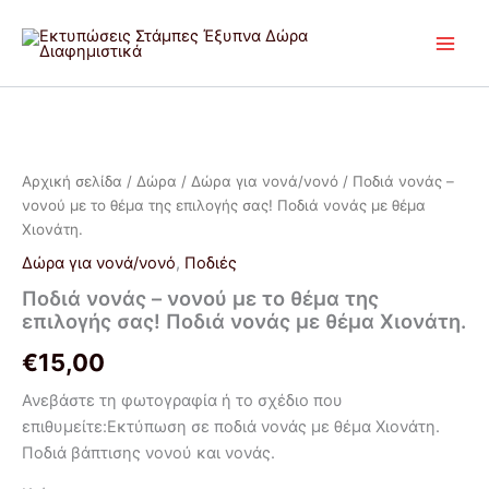
Μετάβαση
στο
περιεχόμενο
Ποδιά
νονάς
-
Αρχική σελίδα
/
Δώρα
/
Δώρα για νονά/νονό
/ Ποδιά νονάς –
νονού
νονού με το θέμα της επιλογής σας! Ποδιά νονάς με θέμα
με
το
Χιονάτη.
θέμα
Δώρα για νονά/νονό
,
Ποδιές
της
επιλογής
Ποδιά νονάς – νονού με το θέμα της
σας!
επιλογής σας! Ποδιά νονάς με θέμα Χιονάτη.
Ποδιά
€
15,00
νονάς
με
Ανεβάστε τη φωτογραφία ή το σχέδιο που
θέμα
επιθυμείτε:Εκτύπωση σε ποδιά νονάς με θέμα Χιονάτη.
Χιονάτη.
ποσότητα
Ποδιά βάπτισης νονού και νονάς.