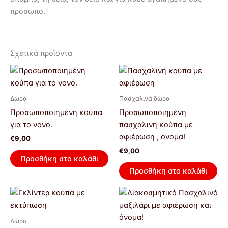
πρόσωπο.
Σχετικά προϊόντα
Δώρα
Πασχαλινά δώρα
Προσωποποιημένη κούπα
Προσωποποιημένη
για το νονό.
πασχαλινή κούπα με
αφιέρωση , όνομα!
€
9,00
€
9,00
Προσθήκη στο καλάθι
Προσθήκη στο καλάθι
Price
Αυτό
range:
το
€12,00
προϊόν
through
Δώρα
€16,00