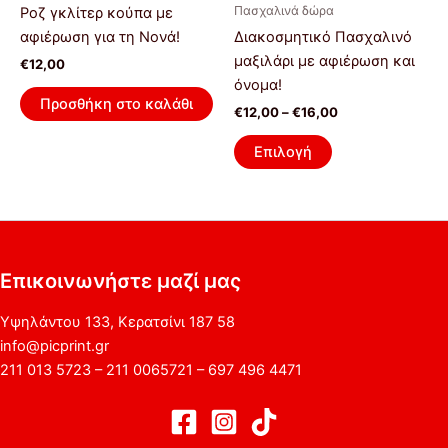
έχει
Πασχαλινά δώρα
Ροζ γκλίτερ κούπα με
πολλαπλές
αφιέρωση για τη Νονά!
Διακοσμητικό Πασχαλινό
παραλλαγές.
μαξιλάρι με αφιέρωση και
€
12,00
Οι
όνομα!
επιλογές
Προσθήκη στο καλάθι
€
12,00
–
€
16,00
μπορούν
να
Επιλογή
επιλεγούν
στη
σελίδα
του
προϊόντος
Επικοινωνήστε μαζί μας
Υψηλάντου 133, Κερατσίνι 187 58
info@picprint.gr
211 013 5723 – 211 0065721 – 697 496 4471