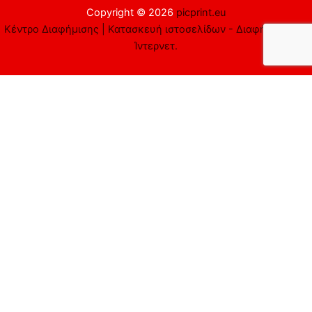
Copyright © 2026
picprint.eu
Κέντρο Διαφήμισης | Κατασκευή ιστοσελίδων - Διαφήμιση στο
Ίντερνετ.
Αυτός ο ιστότοπος χρησιμοποιεί cookies. Υποθέτουμε ότι είστε
εντάξει με αυτό, αλλά μπορείτε να εξαιρεθείτε αν το
επιθυμείτε.
Αποδέχομαι
Απορρίπτω
Περισσότερα
Close
Privacy Overview
This website uses cookies to improve your experience while you
navigate through the website. Out of these cookies, the cookies
that are categorized as necessary are stored on your browser as
they are essential for the working of basic functionalities of the
website. We also use third-party cookies that help us analyze and
understand how you use this website. These cookies will be