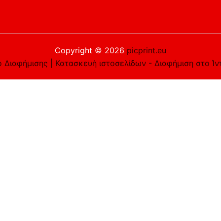
Copyright © 2026
picprint.eu
 Διαφήμισης | Κατασκευή ιστοσελίδων - Διαφήμιση στο Ίν
είστε εντάξει με αυτό, αλλά μπορείτε να εξαιρεθείτε αν τ
e you navigate through the website. Out of these cookies, 
asic functionalities of the website. We also use third-part
 only with your consent. You also have the option to opt-ou