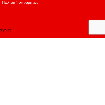
Πολιτική απορρήτου
τερνετ.
ο επιθυμείτε.
Αποδέχομαι
Απορρίπτω
Περισσότερα
the cookies that are categorized as necessary are stored
y cookies that help us analyze and understand how you use
t of these cookies. But opting out of some of these