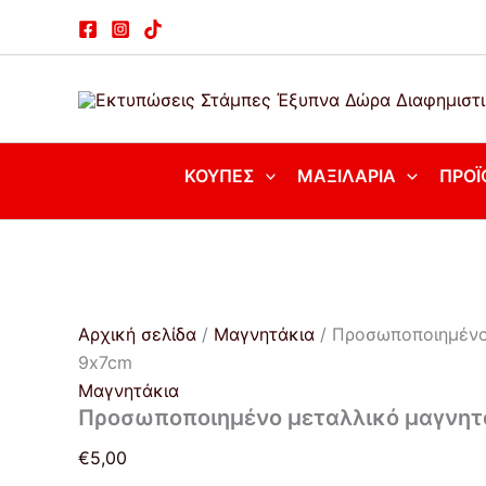
Μετάβαση
στο
περιεχόμενο
ΚΟΎΠΕΣ
ΜΑΞΙΛΆΡΙΑ
ΠΡΟΪ
Αρχική σελίδα
/
Μαγνητάκια
/ Προσωποποιημένο
9x7cm
Μαγνητάκια
Προσωποποιημένο μεταλλικό μαγνητ
€
5,00