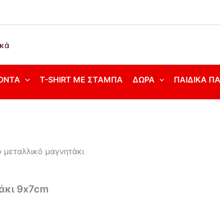
ΌΝΤΑ
T-SHIRT ΜΕ ΣΤΆΜΠΑ
ΔΏΡΑ
ΠΑΙΔΙΚΆ Π
 μεταλλικό μαγνητάκι
άκι 9x7cm