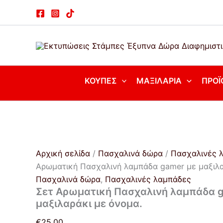
Σετ
Μετάβαση
Αρωματική
στο
Πασχαλινή
περιεχόμενο
λαμπάδα
gamer
με
μαξιλαράκι
με
ΚΟΎΠΕΣ
ΜΑΞΙΛΆΡΙΑ
ΠΡΟΪ
όνομα.
ποσότητα
Αρχική σελίδα
/
Πασχαλινά δώρα
/
Πασχαλινές 
Αρωματική Πασχαλινή λαμπάδα gamer με μαξιλα
Πασχαλινά δώρα
,
Πασχαλινές λαμπάδες
Σετ Αρωματική Πασχαλινή λαμπάδα 
μαξιλαράκι με όνομα.
€
25,00