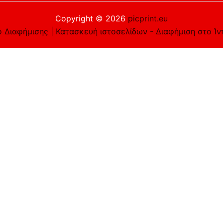
Copyright © 2026
picprint.eu
 Διαφήμισης | Κατασκευή ιστοσελίδων - Διαφήμιση στο Ίν
είστε εντάξει με αυτό, αλλά μπορείτε να εξαιρεθείτε αν τ
e you navigate through the website. Out of these cookies, 
asic functionalities of the website. We also use third-part
 only with your consent. You also have the option to opt-ou
to function properly. This category only includes cookies th