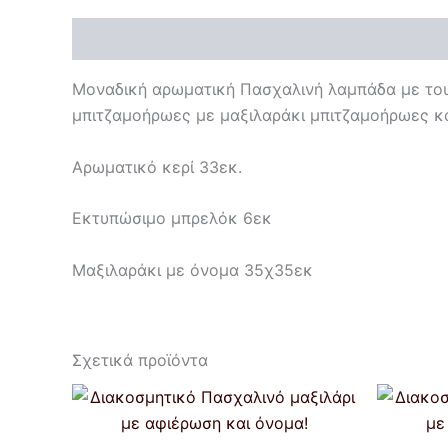
Περιγραφή
Μοναδική αρωματική Πασχαλινή λαμπάδα με το
μπιτζαμοήρωες με μαξιλαράκι μπιτζαμοήρωες και
Αρωματικό κερί 33εκ.
Εκτυπώσιμο μπρελόκ 6εκ
Μαξιλαράκι με όνομα 35χ35εκ
Σχετικά προϊόντα
Price
Αυτό
range:
το
€12,00
through