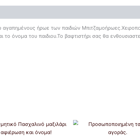
υ αγαπημένους ήρωε των παιδιών Μπιτζαμοήρωες.Χειροπ
 το όνομα του παιδιου.Το βαφτιστήρι σας θα ενθουσιαστε
Price
Αυτό
range:
το
€12,00
through