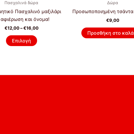
προϊόν
Πασχαλινά δώρα
Δώρα
€16,00
έχει
ητικό Πασχαλινό μαξιλάρι
Προσωποποιημένη τσάντα
πολλαπλές
 αφιέρωση και όνομα!
€
9,00
παραλλαγές.
€
12,00
–
€
16,00
Οι
Προσθήκη στο καλά
επιλογές
Επιλογή
μπορούν
να
επιλεγούν
στη
σελίδα
του
προϊόντος