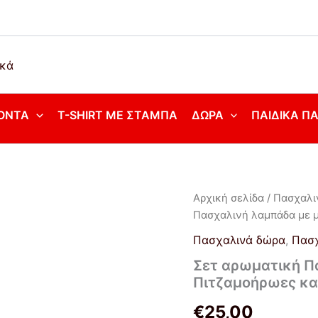
ΌΝΤΑ
T-SHIRT ΜΕ ΣΤΆΜΠΑ
ΔΏΡΑ
ΠΑΙΔΙΚΆ Π
Σετ
Αρχική σελίδα
/
Πασχαλι
αρωματική
Πασχαλινή λαμπάδα με μ
Πασχαλινή
λαμπάδα
Πασχαλινά δώρα
,
Πασχ
με
Σετ αρωματική Π
μπρελόκ
Πιτζαμοήρωες και
Πιτζαμοήρωες
και
€
25,00
μαξιλαράκι