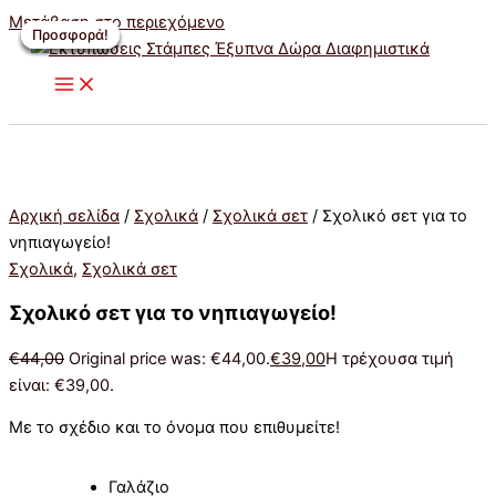
Μετάβαση στο περιεχόμενο
Προσφορά!
Προσφορά!
Προσφορά!
Προσφορά!
Προσφορά!
Αρχική σελίδα
/
Σχολικά
/
Σχολικά σετ
/ Σχολικό σετ για το
νηπιαγωγείο!
Σχολικά
,
Σχολικά σετ
Σχολικό σετ για το νηπιαγωγείο!
€
44,00
Original price was: €44,00.
€
39,00
Η τρέχουσα τιμή
είναι: €39,00.
Με το σχέδιο και το όνομα που επιθυμείτε!
Γαλάζιο