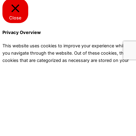
Close
Privacy Overview
This website uses cookies to improve your experience while
you navigate through the website. Out of these cookies, the
cookies that are categorized as necessary are stored on your
browser as they are essential for the working of basic
functionalities of the website. We also use third-party cookies
that help us analyze and understand how you use this website.
These cookies will be stored in your browser only with your
consent. You also have the option to opt-out of these cookies.
But opting out of some of these cookies may have an effect on
your browsing experience.
Necessary
Necessary
Always Enabled