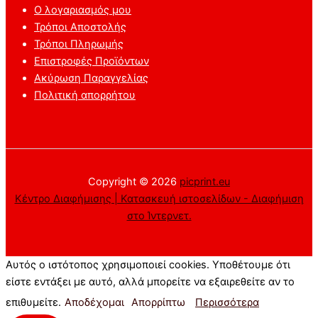
Ο λογαριασμός μου
Τρόποι Αποστολής
Τρόποι Πληρωμής
Επιστροφές Προϊόντων
Ακύρωση Παραγγελίας
Πολιτική απορρήτου
Copyright © 2026
picprint.eu
Κέντρο Διαφήμισης | Κατασκευή ιστοσελίδων - Διαφήμιση
στο Ίντερνετ.
Αυτός ο ιστότοπος χρησιμοποιεί cookies. Υποθέτουμε ότι
είστε εντάξει με αυτό, αλλά μπορείτε να εξαιρεθείτε αν το
επιθυμείτε.
Αποδέχομαι
Απορρίπτω
Περισσότερα