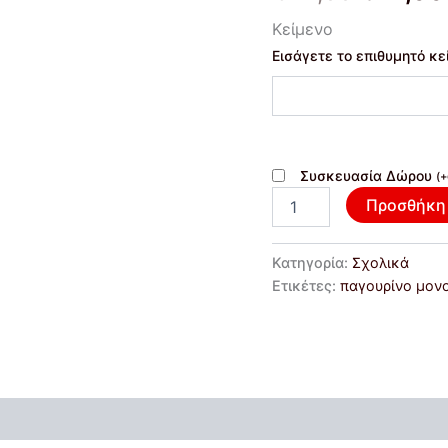
σχολείο
Κείμενο
με
το
Εισάγετε το επιθυμητό κε
θέμα
και
το
όνομα
της
επιλογής
Συσκευασία Δώρου
(
+
σας.
Προσθήκη 
ποσότητα
Κατηγορία:
Σχολικά
Ετικέτες:
παγουρίνο μον