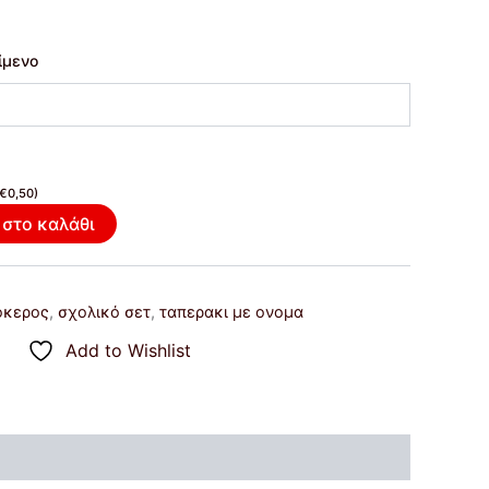
ίμενο
€
0,50
)
στο καλάθι
οκερος
,
σχολικό σετ
,
ταπερακι με ονομα
Add to Wishlist