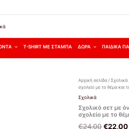
ΌΝΤΑ
T-SHIRT ΜΕ ΣΤΆΜΠΑ
ΔΏΡΑ
ΠΑΙΔΙΚΆ Π
Σχολικό
Αρχική σελίδα
/
Σχολικά
Origina
σετ
σχολείο με το θέμα και 
με
price
όνομα.
Σχολικά
Ταπεράκι
was:
Σχολικό σετ με όν
-
σχολείο με το θέμ
παγουρίνο
€24,00
για
€
24,00
€
22,00
το