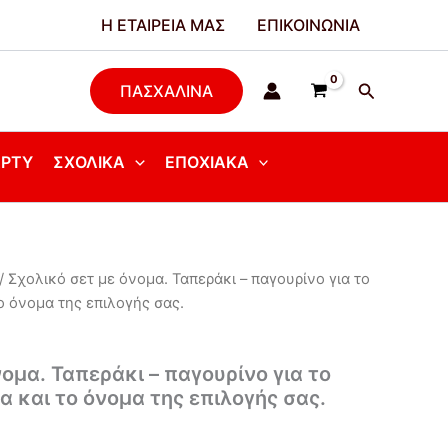
Η ΕΤΑΙΡΕΊΑ ΜΑΣ
ΕΠΙΚΟΙΝΩΝΊΑ
Αναζήτησ
ΠΑΣΧΑΛΙΝΑ
ΆΡΤΥ
ΣΧΟΛΙΚΆ
ΕΠΟΧΙΑΚΆ
/ Σχολικό σετ με όνομα. Ταπεράκι – παγουρίνο για το
l
Η
το όνομα της επιλογής σας.
τρέχουσα
τιμή
ομα. Ταπεράκι – παγουρίνο για το
α και το όνομα της επιλογής σας.
.
είναι:
€22,00.