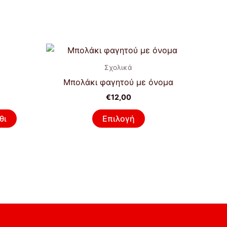
Αυτό
το
Σχολικά
προϊόν
Μπολάκι φαγητού με όνομα
έχει
€
12,00
πολλαπλές
παραλλαγές.
θι
Επιλογή
Οι
επιλογές
μπορούν
να
επιλεγούν
στη
σελίδα
του