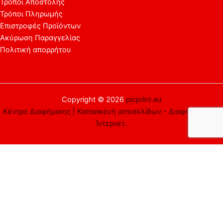
Τρόποι Αποστολής
Τρόποι Πληρωμής
Επιστροφές Προϊόντων
Ακύρωση Παραγγελίας
Πολιτική απορρήτου
Copyright © 2026
picprint.eu
Κέντρο Διαφήμισης | Κατασκευή ιστοσελίδων - Διαφήμιση στο
Ίντερνετ.
Αυτός ο ιστότοπος χρησιμοποιεί cookies. Υποθέτουμε ότι είστε
εντάξει με αυτό, αλλά μπορείτε να εξαιρεθείτε αν το
επιθυμείτε.
Αποδέχομαι
Απορρίπτω
Περισσότερα
Close