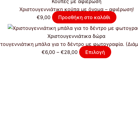
Κούπες με αφιέρωση
Xριστουγεννιάτικη κούπα με όνομα – αφιέρωση!
€
9,00
Προσθήκη στο καλάθι
Χριστουγεννιάτικα δώρα
στουγεννιάτικη μπάλα για το δέντρο με φωτογραφία. (Διάμ
€
6,00
–
€
28,00
Επιλογή