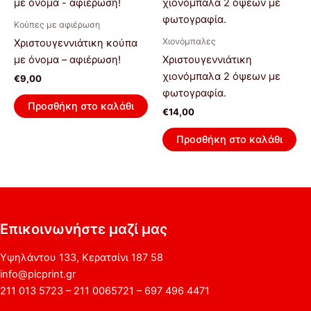
Κούπες με αφιέρωση
Χιονόμπαλες
Xριστουγεννιάτικη κούπα
με όνομα – αφιέρωση!
Χριστουγεννιάτικη
χιονόμπαλα 2 όψεων με
€
9,00
φωτογραφία.
Προσθήκη στο καλάθι
€
14,00
Προσθήκη στο καλάθι
Επικοινωνήστε μαζί μας
Υψηλάντου 133, Κερατσίνι 187 58
info@picprint.gr
211 013 5723 – 211 0065721 – 697 496 4471