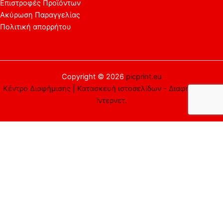
Επιστροφές Προϊόντων
Ακύρωση Παραγγελίας
Πολιτική απορρήτου
Copyright © 2026
picprint.eu
Κέντρο Διαφήμισης | Κατασκευή ιστοσελίδων - Διαφήμιση στο
Ίντερνετ.
Αυτός ο ιστότοπος χρησιμοποιεί cookies. Υποθέτουμε ότι είστε
εντάξει με αυτό, αλλά μπορείτε να εξαιρεθείτε αν το
επιθυμείτε.
Αποδέχομαι
Απορρίπτω
Περισσότερα
Close
Privacy Overview
This website uses cookies to improve your experience while you