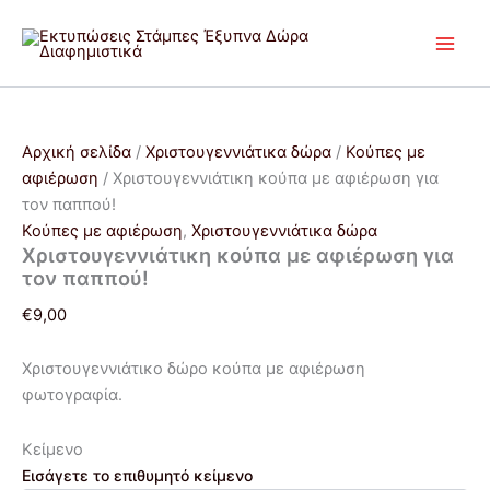
Χριστουγεννιάτικη
Μετάβαση
Price
Price
Αυτό
Αυτό
κούπα
Προσφορά!
Προσφορά!
στο
range:
range:
το
το
με
περιεχόμενο
€7,00
€12,00
προϊόν
προϊόν
αφιέρωση
through
through
έχει
έχει
για
€26,25
€14,00
πολλαπλές
πολλαπλές
τον
παππού!
παραλλαγές.
παραλλαγές.
Αρχική σελίδα
/
Χριστουγεννιάτικα δώρα
/
Κούπες με
ποσότητα
Οι
Οι
αφιέρωση
/ Χριστουγεννιάτικη κούπα με αφιέρωση για
επιλογές
επιλογές
τον παππού!
μπορούν
μπορούν
Κούπες με αφιέρωση
,
Χριστουγεννιάτικα δώρα
να
να
Χριστουγεννιάτικη κούπα με αφιέρωση για
επιλεγούν
επιλεγούν
τον παππού!
στη
στη
€
9,00
σελίδα
σελίδα
του
του
Χριστουγεννιάτικο δώρο κούπα με αφιέρωση
προϊόντος
προϊόντος
φωτογραφία.
Κείμενο
Εισάγετε το επιθυμητό κείμενο