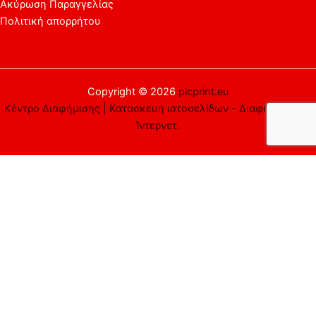
Ακύρωση Παραγγελίας
Πολιτική απορρήτου
Copyright © 2026
picprint.eu
Κέντρο Διαφήμισης | Κατασκευή ιστοσελίδων - Διαφήμιση στο
Ίντερνετ.
Αυτός ο ιστότοπος χρησιμοποιεί cookies. Υποθέτουμε ότι είστε
εντάξει με αυτό, αλλά μπορείτε να εξαιρεθείτε αν το
επιθυμείτε.
Αποδέχομαι
Απορρίπτω
Περισσότερα
Close
Privacy Overview
This website uses cookies to improve your experience while you
navigate through the website. Out of these cookies, the cookies