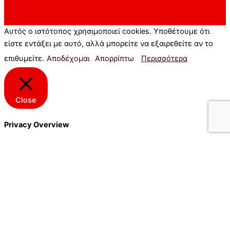
Αυτός ο ιστότοπος χρησιμοποιεί cookies. Υποθέτουμε ότι
είστε εντάξει με αυτό, αλλά μπορείτε να εξαιρεθείτε αν το
επιθυμείτε.
Αποδέχομαι
Απορρίπτω
Περισσότερα
Close
Privacy Overview
This website uses cookies to improve your experience while
you navigate through the website. Out of these cookies, the
cookies that are categorized as necessary are stored on your
browser as they are essential for the working of basic
functionalities of the website. We also use third-party cookies
that help us analyze and understand how you use this website.
These cookies will be stored in your browser only with your