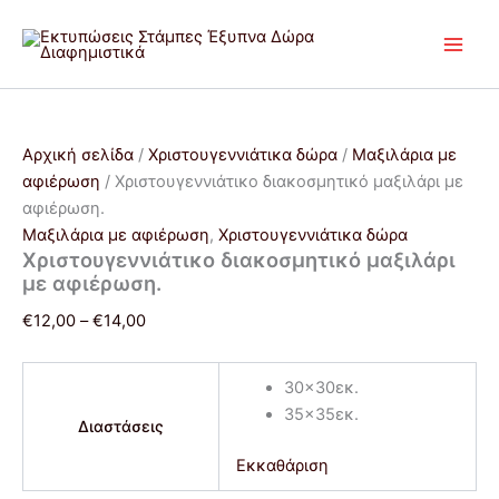
Χριστουγεννιάτικο
Μετάβαση
Price
Price
Αυτό
διακοσμητικό
στο
range:
range:
το
μαξιλάρι
περιεχόμενο
€12,00
€12,00
προϊόν
με
through
through
έχει
αφιέρωση.
€14,00
€14,00
πολλαπλές
ποσότητα
παραλλαγές.
Αρχική σελίδα
/
Χριστουγεννιάτικα δώρα
/
Μαξιλάρια με
Οι
αφιέρωση
/ Χριστουγεννιάτικο διακοσμητικό μαξιλάρι με
επιλογές
αφιέρωση.
μπορούν
Μαξιλάρια με αφιέρωση
,
Χριστουγεννιάτικα δώρα
να
Χριστουγεννιάτικο διακοσμητικό μαξιλάρι
επιλεγούν
με αφιέρωση.
στη
€
12,00
–
€
14,00
σελίδα
του
προϊόντος
30x30εκ.
35x35εκ.
Διαστάσεις
Εκκαθάριση