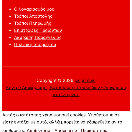
Ο λογαριασμός μου
Τρόποι Αποστολής
Τρόποι Πληρωμής
Επιστροφές Προϊόντων
Ακύρωση Παραγγελίας
Πολιτική απορρήτου
Copyright © 2026
picprint.eu
Κέντρο Διαφήμισης | Κατασκευή ιστοσελίδων - Διαφήμιση
στο Ίντερνετ.
Αυτός ο ιστότοπος χρησιμοποιεί cookies. Υποθέτουμε ότι
είστε εντάξει με αυτό, αλλά μπορείτε να εξαιρεθείτε αν το
επιθυμείτε.
Αποδέχομαι
Απορρίπτω
Περισσότερα