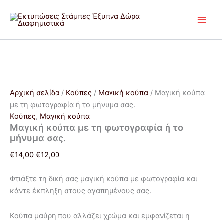
Μαγική
Μετάβαση
Original
Η
κούπα
Προσφορά!
στο
price
τρέχουσα
με
περιεχόμενο
was:
τιμή
τη
€14,00.
είναι:
φωτογραφία
€12,00.
ή
το
μήνυμα
σας.
Αρχική σελίδα
/
Κούπες
/
Μαγική κούπα
/ Μαγική κούπα
ποσότητα
με τη φωτογραφία ή το μήνυμα σας.
Κούπες
,
Μαγική κούπα
Μαγική κούπα με τη φωτογραφία ή το
μήνυμα σας.
€
14,00
€
12,00
Φτιάξτε τη δική σας μαγική κούπα με φωτογραφία και
κάντε έκπληξη στους αγαπημένους σας.
Κούπα μαύρη που αλλάζει χρώμα και εμφανίζεται η