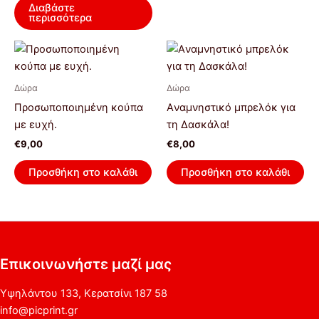
Διαβάστε
περισσότερα
Δώρα
Δώρα
Προσωποποιημένη κούπα
Aναμνηστικό μπρελόκ για
με ευχή.
τη Δασκάλα!
€
9,00
€
8,00
Προσθήκη στο καλάθι
Προσθήκη στο καλάθι
Επικοινωνήστε μαζί μας
Υψηλάντου 133, Κερατσίνι 187 58
info@picprint.gr