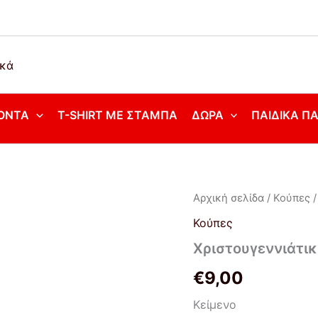
ΌΝΤΑ
T-SHIRT ΜΕ ΣΤΆΜΠΑ
ΔΏΡΑ
ΠΑΙΔΙΚΆ Π
Xριστουγεννιάτικη
Αρχική σελίδα
/
Κούπες
/
κούπα
Κούπες
με
όνομα
Xριστουγεννιάτικ
-
αφιέρωση!
€
9,00
ποσότητα
Κείμενο