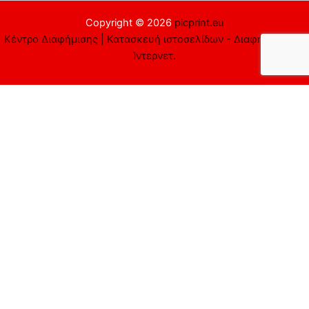
Copyright © 2026
picprint.eu
Κέντρο Διαφήμισης | Κατασκευή ιστοσελίδων - Διαφήμιση στο
Ίντερνετ.
Αυτός ο ιστότοπος χρησιμοποιεί cookies. Υποθέτουμε ότι είστε
εντάξει με αυτό, αλλά μπορείτε να εξαιρεθείτε αν το
επιθυμείτε.
Αποδέχομαι
Απορρίπτω
Περισσότερα
Close
Privacy Overview
This website uses cookies to improve your experience while you
navigate through the website. Out of these cookies, the cookies
that are categorized as necessary are stored on your browser as
they are essential for the working of basic functionalities of the
website. We also use third-party cookies that help us analyze and
understand how you use this website. These cookies will be