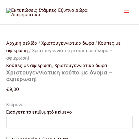
Xριστουγεννιάτικη
Μετάβαση
Price
Price
Αυτό
Αυτό
κούπα
στο
range:
range:
το
το
με
περιεχόμενο
€12,00
€12,00
προϊόν
προϊόν
όνομα
through
through
έχει
έχει
-
€16,00
€14,00
πολλαπλές
πολλαπλές
αφιέρωση!
ποσότητα
παραλλαγές.
παραλλαγές.
Αρχική σελίδα
/
Χριστουγεννιάτικα δώρα
/
Κούπες με
Οι
Οι
αφιέρωση
/ Xριστουγεννιάτικη κούπα με όνομα –
επιλογές
επιλογές
αφιέρωση!
μπορούν
μπορούν
Κούπες με αφιέρωση
,
Χριστουγεννιάτικα δώρα
να
να
Xριστουγεννιάτικη κούπα με όνομα –
επιλεγούν
επιλεγούν
αφιέρωση!
στη
στη
€
9,00
σελίδα
σελίδα
του
του
Κείμενο
προϊόντος
προϊόντος
Εισάγετε το επιθυμητό κείμενο