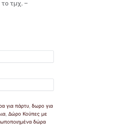
το τμχ. –
ρα για πάρτυ
,
δωρο για
λια
,
Δώρο Κούπες με
ωποποιημένα δώρα