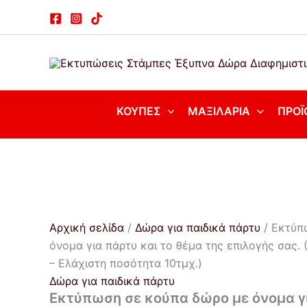
Εκτύπωση
Μετάβαση
σε
στο
κούπα
περιεχόμενο
δώρο
με
όνομα
για
πάρτυ
ΚΟΎΠΕΣ
ΜΑΞΙΛΆΡΙΑ
ΠΡΟΪ
και
το
θέμα
της
επιλογής
σας.
(Η
τιμή
αφορά
Αρχική σελίδα
/
Δώρα για παιδικά πάρτυ
/ Εκτύπ
το
όνομα για πάρτυ και το θέμα της επιλογής σας. 
τμχ.
– Ελάχιστη ποσότητα 10τμχ.)
-
Ελάχιστη
Δώρα για παιδικά πάρτυ
ποσότητα
Εκτύπωση σε κούπα δώρο με όνομα γι