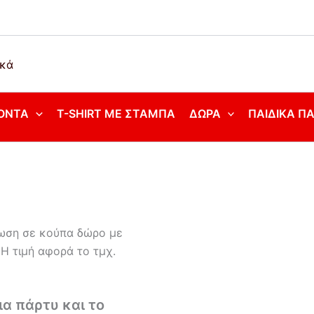
ΌΝΤΑ
T-SHIRT ΜΕ ΣΤΆΜΠΑ
ΔΏΡΑ
ΠΑΙΔΙΚΆ Π
ωση σε κούπα δώρο με
(Η τιμή αφορά το τμχ.
α πάρτυ και το