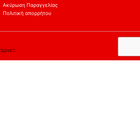
Ακύρωση Παραγγελίας
Πολιτική απορρήτου
τερνετ.
ο επιθυμείτε.
Αποδέχομαι
Απορρίπτω
Περισσότερα
the cookies that are categorized as necessary are stored
y cookies that help us analyze and understand how you use
t of these cookies. But opting out of some of these