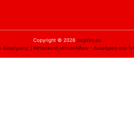
Copyright © 2026
picprint.eu
 Διαφήμισης | Κατασκευή ιστοσελίδων - Διαφήμιση στο Ίν
είστε εντάξει με αυτό, αλλά μπορείτε να εξαιρεθείτε αν τ
e you navigate through the website. Out of these cookies, 
asic functionalities of the website. We also use third-part
 only with your consent. You also have the option to opt-ou