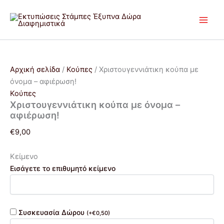
Xριστουγεννιάτικη
Μετάβαση
κούπα
στο
με
περιεχόμενο
όνομα
-
αφιέρωση!
ποσότητα
Αρχική σελίδα
/
Κούπες
/ Xριστουγεννιάτικη κούπα με
όνομα – αφιέρωση!
Κούπες
Xριστουγεννιάτικη κούπα με όνομα –
αφιέρωση!
€
9,00
Κείμενο
Εισάγετε το επιθυμητό κείμενο
Συσκευασία Δώρου
(
+
€
0,50
)